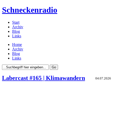
Schneckenradio
Start
Archiv
Blog
Links
Home
Archiv
Blog
Links
Labercast #165 | Klimawandern
04.07.2026