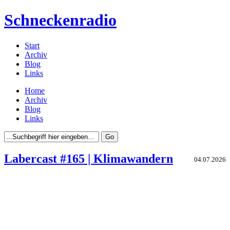
Schneckenradio
Start
Archiv
Blog
Links
Home
Archiv
Blog
Links
Labercast #165 | Klimawandern
04.07.2026